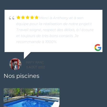
Merci à Anthony et à son
équipe pour la réalisation de notre projet.t
Travail soigné, respect des délais, à l écoute
et toujours de très bons conseils. Je
recommande à 1000%.
HAFY RANC
3 AOÛT 2022
Nos piscines