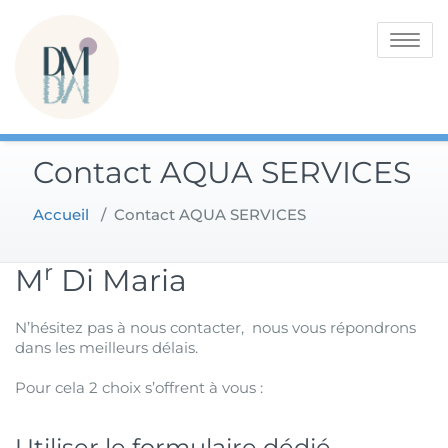
Skip
Piscines
Piscines coque Di
to
Toggle na
Maria – AQUA
content
Hérault
SERVICES
Contact AQUA SERVICES
Accueil
/
Contact AQUA SERVICES
r
M
Di Maria
N’hésitez pas à nous contacter, nous vous répondrons
dans les meilleurs délais.
Pour cela 2 choix s’offrent à vous :
Utiliser le formulaire dédié