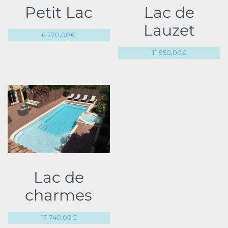
Petit Lac
Lac de
Lauzet
6 270,00
€
11 950,00
€
Lac de
charmes
17 740,00
€